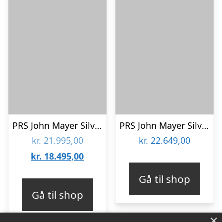
PRS John Mayer Silver Sky MPL Polar Blue – El-guitar
PRS John Mayer Silver Sky Dodgem Blue – El-guitar
Den
kr.
21.995,00
kr.
22.649,00
oprindelige
Den
kr.
18.495,00
pris
aktuelle
Gå til shop
var:
pris
Gå til shop
kr. 21.995,00.
er:
×
kr. 18.495,00.