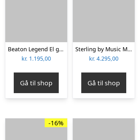
Beaton Legend El guitar – Sort – Venstrehånds
Sterling by Music Man Cutlass CT30HSS El Guitar pakke – Stealth Black
kr.
1.195,00
kr.
4.295,00
Gå til shop
Gå til shop
-16%