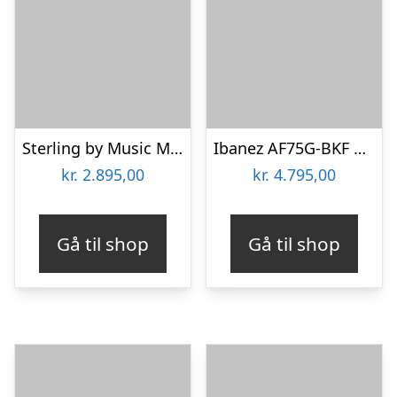
Sterling by Music Man Cutlass CT30SSS El Guitar – Fiesta Red
Ibanez AF75G-BKF Elektrisk Guitar – Sort
kr.
2.895,00
kr.
4.795,00
Gå til shop
Gå til shop