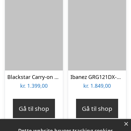
Blackstar Carry-on ST Guitar – Hvid
Ibanez GRG121DX-WNF Elguitar – Dark Walnut Flat
kr.
1.399,00
kr.
1.849,00
Gå til shop
Gå til shop
×
Dette website bruger tracking cookies