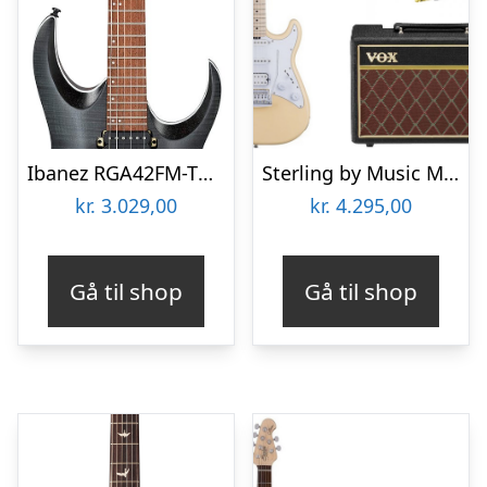
Ibanez RGA42FM-TGF El guitar – Transparent Gray Flat
Sterling by Music Man Cutlass CT30HSS El Guitar pakke – Vintage Cream
kr.
3.029,00
kr.
4.295,00
Gå til shop
Gå til shop