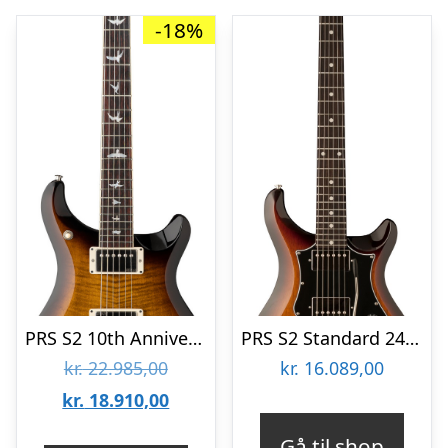
-18%
PRS S2 10th Anniversary McCarty 594 – Black Amber
PRS S2 Standard 24, McCarty Elguitar – Tobacco Sunburst
Den
kr.
22.985,00
kr.
16.089,00
oprindelige
Den
kr.
18.910,00
pris
aktuelle
Gå til shop