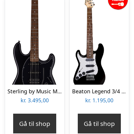
Sterling by Music Man Cutlass CT30HSS El Guitar – Stealth Black
Beaton Legend 3/4 venstrehånds El guitar til Børn – Sort
kr.
3.495,00
kr.
1.195,00
Gå til shop
Gå til shop