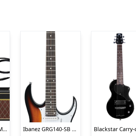
Sterling by Music Man Cutlass CT30HSS El Guitar pakke – Vintage Cream
Ibanez GRG140-SB El-guitar