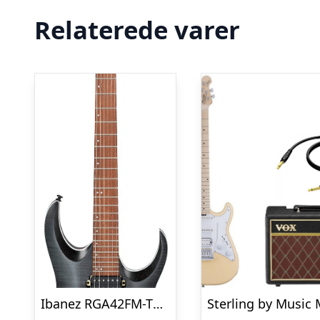
Relaterede varer
Ibanez RGA42FM-TGF El guitar – Transparent Gray Flat