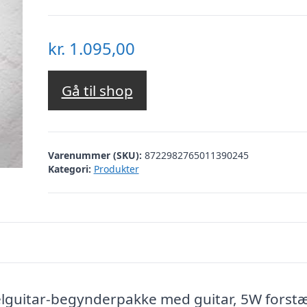
kr.
1.095,00
Gå til shop
Varenummer (SKU):
8722982765011390245
Kategori:
Produkter
lguitar-begynderpakke med guitar, 5W forstæ