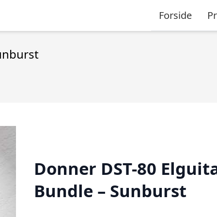
Forside
P
unburst
Donner DST-80 Elguit
Bundle – Sunburst